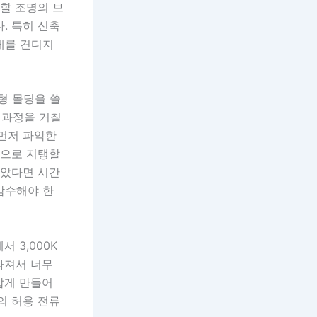
치할 조명의 브
. 특히 신축
게를 견디지
형 몰딩을 쓸
 과정을 거칠
 먼저 파악한
적으로 지탱할
달았다면 시간
감수해야 한
 3,000K
따져서 너무
갑게 만들어
의 허용 전류