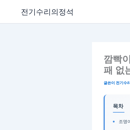
콘
전기수리의정석
텐
츠
로
건
너
뛰
기
깜빡이
패 없
글쓴이
전기수
목차
조명이