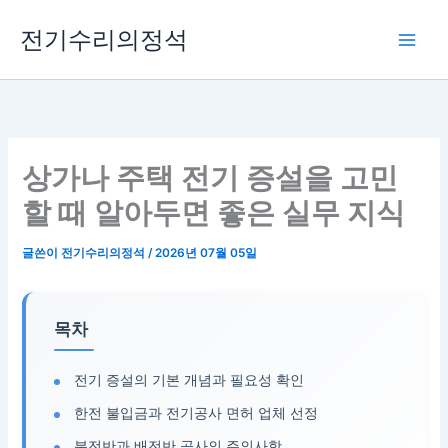
콘
전기수리의정석
텐
츠
로
건
너
뛰
상가나 주택 전기 증설을 고민
기
할 때 알아두면 좋은 실무 지식
글쓴이
전기수리의정석
/
2026년 07월 05일
목차
전기 증설의 기본 개념과 필요성 확인
한전 불입금과 전기공사 면허 업체 선정
분전반과 배전반 공사의 주의사항