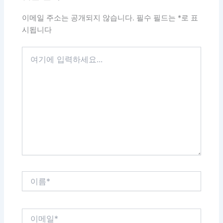
이메일 주소는 공개되지 않습니다.
필수 필드는
*
로 표
시됩니다
여
기
에
입
력
하
세
요...
이
름
*
이
메