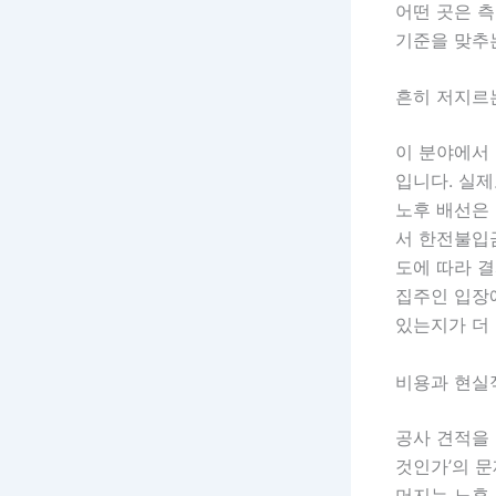
어떤 곳은 측
기준을 맞추
흔히 저지르
이 분야에서 
입니다. 실
노후 배선은
서 한전불입금
도에 따라 
집주인 입장에
있는지가 더
비용과 현실
공사 견적을 
것인가’의 문
머지는 노후 