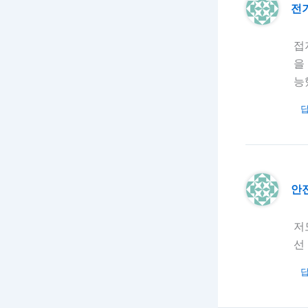
전
접
을
능
안
저
선