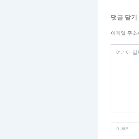
댓글 달기
이메일 주소
여
기
에
입
력
하
세
요...
이
름
*