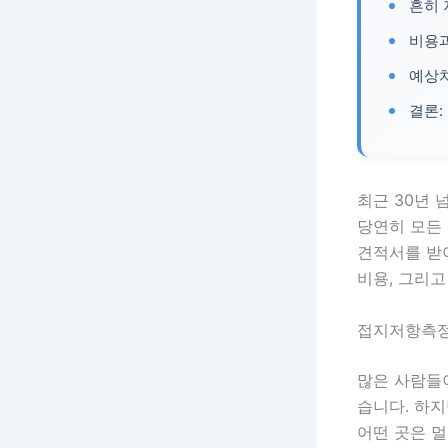
흔히 
비용
예상치
결론:
최근 30년
당연히 모든 
견적서를 받
비용, 그리
접지저항측정
많은 사람들
습니다. 하
어떤 곳은 