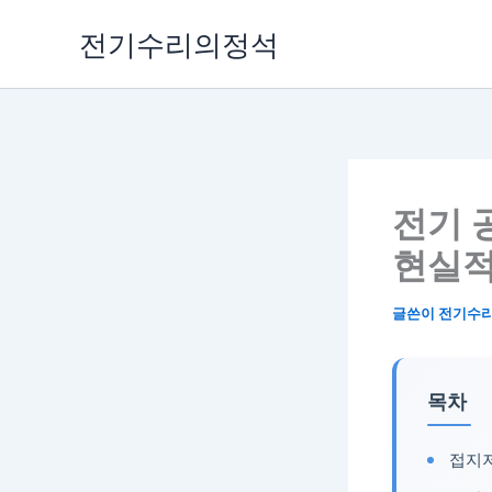
콘
전기수리의정석
텐
츠
로
건
너
뛰
기
전기 
현실적
글쓴이
전기수
목차
접지