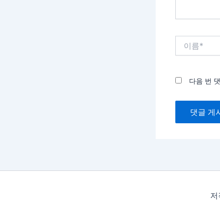
이
름
*
다음 번 
저