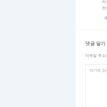
저
전
댓글 달기
이메일 주소
여
기
에
입
력
하
세
요...