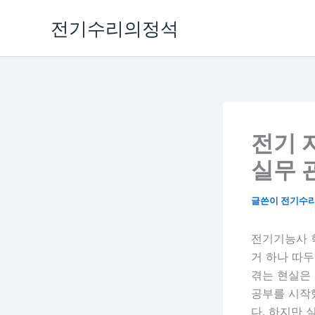
콘
전기수리의정석
텐
츠
로
건
너
뛰
기
전기 
실무 
글쓴이
전기수
전기기능사 학
거 하나 따
겪는 현실은
공부를 시작
다. 하지만 