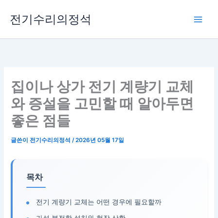
콘
전기수리의정석
텐
츠
로
건
너
뛰
집이나 상가 전기 계량기 교체
기
와 증설을 고민할 때 알아두면
좋은 점들
글쓴이
전기수리의정석
/
2026년 05월 17일
목차
전기 계량기 교체는 어떤 경우에 필요할까
가설 분전함 설치와 현장 상황