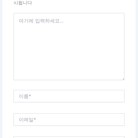
시됩니다
여
기
에
입
력
하
세
요...
이
름
*
이
메
일
*