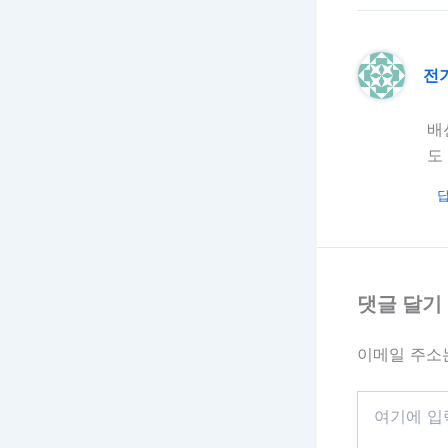
전
배
도
댓글 달기
이메일 주소
여
기
에