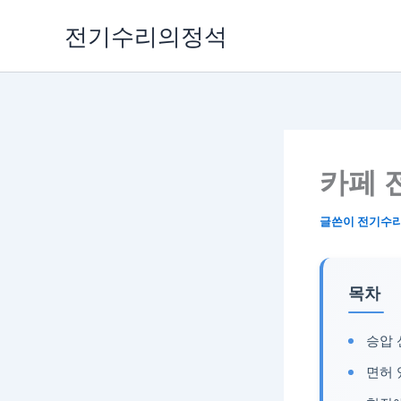
콘
전기수리의정석
텐
츠
로
건
너
뛰
기
카페 
글쓴이
전기수
목차
승압 
면허 