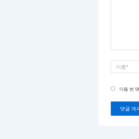
입
력
하
세
요...
이
름
*
다음 번 