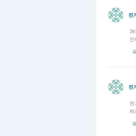
전
3
인
전
전
하