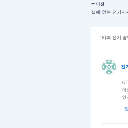
이전
“카페 전기 
전
C
아
었