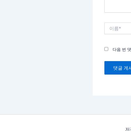
이
름
*
다음 번 
저