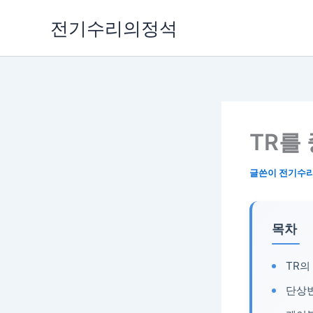
콘
전기수리의정석
텐
츠
로
건
너
뛰
기
TR를
글쓴이
전기수
목차
TR의
단상변