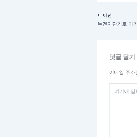
이전
댓글 달기
이메일 주소
여
기
에
입
력
하
세
요...