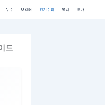
누수
보일러
전기수리
열쇠
도배
가이드